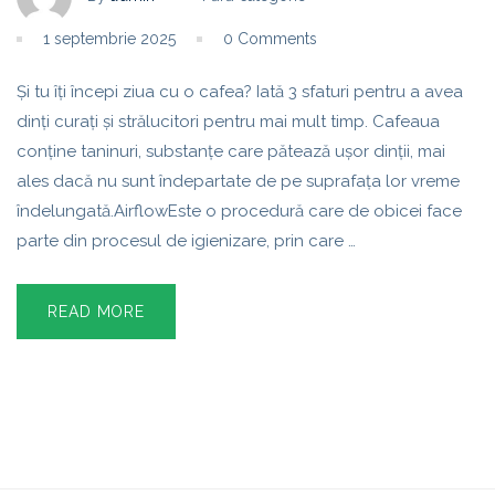
1 septembrie 2025
0 Comments
Și tu îți începi ziua cu o cafea? Iată 3 sfaturi pentru a avea
dinți curați și strălucitori pentru mai mult timp. Cafeaua
conține taninuri, substanțe care pătează ușor dinții, mai
ales dacă nu sunt îndepartate de pe suprafața lor vreme
îndelungată.AirflowEste o procedură care de obicei face
parte din procesul de igienizare, prin care …
READ MORE