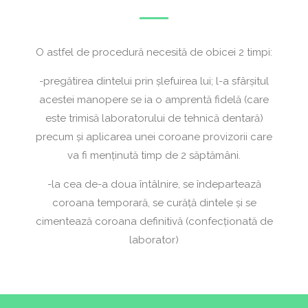
O astfel de procedură necesită de obicei 2 timpi:
-pregătirea dintelui prin șlefuirea lui; l-a sfârșitul
acestei manopere se ia o amprentă fidelă (care
este trimisă laboratorului de tehnică dentară)
precum și aplicarea unei coroane provizorii care
va fi menținută timp de 2 săptămâni.
-la cea de-a doua întâlnire, se îndepartează
coroana temporară, se curăță dintele și se
cimentează coroana definitivă (confecționată de
laborator)