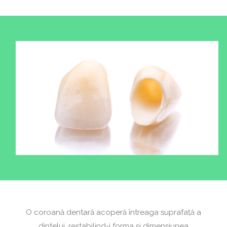
O coroană dentară acoperă întreaga suprafață a
dintelui, restabilind-i forma și dimensiunea