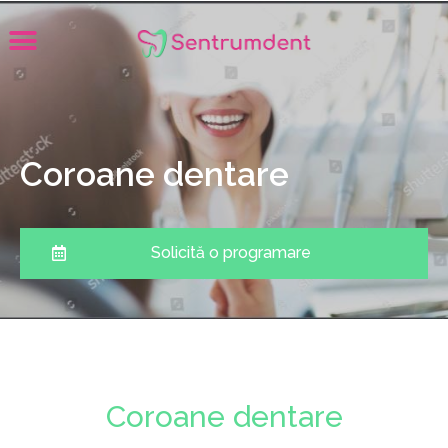
Coroane dentare​
Solicită o programare
Coroane dentare